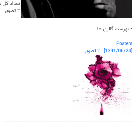
تعداد کل تص
۳ تصویر
• فهرست گالری ها
Posters
[1391/06/24] ۳ تصویر