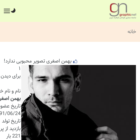
خانه
بهمن اصغری تصویر محبوبی ندارد!
۱
برای دیدن ا
نام و نام خ
بهمن اصغر
تاریخ عضو
391/06/24
تاریخ تولد
بازدید از پر
221 بار