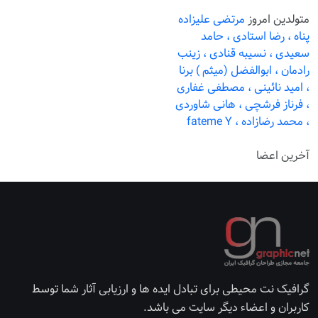
متولدین امروز
مرتضی علیزاده
پناه ،
رضا استادی ،
حامد
سعیدی ،
نسیبه قنادی ،
زینب
رادمان ،
ابوالفضل (میثم ) برنا
،
امید نائینی ،
مصطفی غفاری
،
فرناز فرشچی ،
هانی شاوردی
،
محمد رضازاده ،
fateme Y
آخرین اعضا
گرافیک نت محیطی برای تبادل ایده ها و ارزیابی آثار شما توسط
کاربران و اعضاء دیگر سایت می باشد.