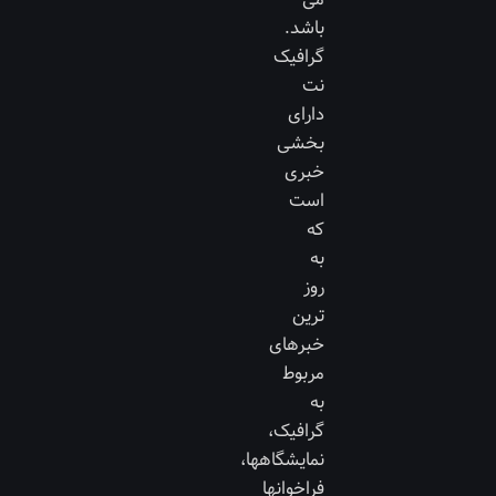
باشد.
گرافیک
نت
دارای
بخشی
خبری
است
که
به
روز
ترین
خبرهای
مربوط
به
گرافیک،
نمایشگاهها،
فراخوانها