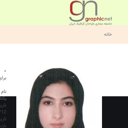
خانه
۰
برای
نام 
یکتا
تار
/12
تاری
بازد