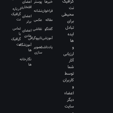
گرافیک
خبرها
پوستر
اعضای
افتخاری
نت
درباره
فراخوان
نشانه
محیطی
گرافیک
اعضای
نت
مقاله
عکس
برای
برتر
تبادل
تماس
گفتگو
نقاشی
اعضای
ایده
با
عادی
آموزشی
تایپوگرافی
گرافیک
ها
نت
آموزشگاه
و
یادداشت
تصویر
ها
سازی
ارزیابی
نگارخانه
آثار
ها
شما
توسط
کاربران
و
اعضاء
دیگر
سایت
می