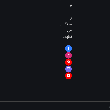
و
...
را
منعکس
می
نماید.