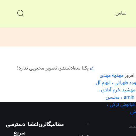
تماس
یکتا سعادتمندی تصویر محبوبی ندارد!
امروز
مهدیه مهدی
ده طهرانی ،
الهام آل
مهشید خرم آبادی ،
amin k
محسن
کیانوش ترکی ،
ش
مطالب
گالری
اعضا
دسترسی
عضا
سریع