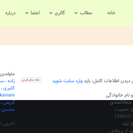
خانه
مطالب
گالری
اعضا
درباره
متولدین 
 دیدن اطلاعات کامل، باید
وارد سایت شوید
زاده ،
سو
کثیری ،
و نام خانوادگی
aviani ،
 سعادتمندی
کریمی ،
یخ عضویت
محسن 
1390/07
خ تولد
آخرین ا
ید از پروفایل