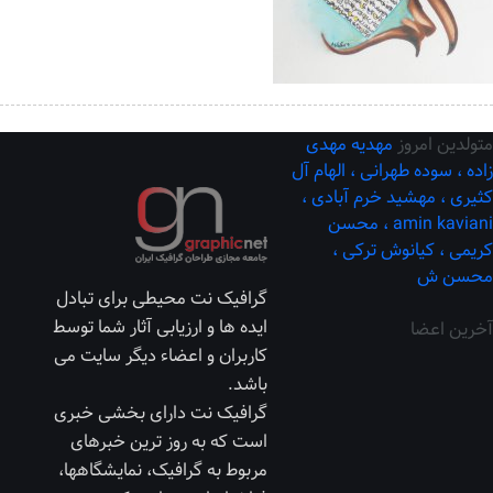
متولدین امروز
مهدیه مهدی
زاده ،
سوده طهرانی ،
الهام آل
کثیری ،
مهشید خرم آبادی ،
amin kaviani ،
محسن
کریمی ،
کیانوش ترکی ،
محسن ش
گرافیک نت محیطی برای تبادل
ایده ها و ارزیابی آثار شما توسط
آخرین اعضا
کاربران و اعضاء دیگر سایت می
باشد.
گرافیک نت دارای بخشی خبری
است که به روز ترین خبرهای
مربوط به گرافیک، نمایشگاهها،