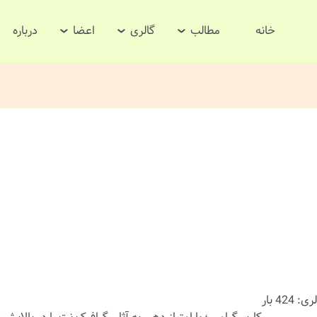
خانه
مطالب
گالری
اعضا
درباره
424 بار