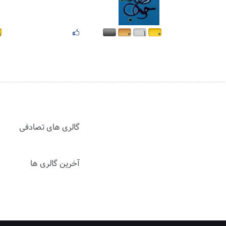
۱
۰
۰
۱
۰
گالری های تصادفی
آخرین گالری ها