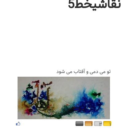
نقاشیخط5
تو می دمی و آفتاب می شود
۰
۱
۳
۱