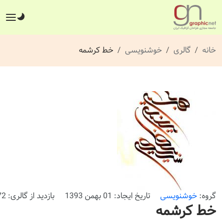
خانه
گالری
خوشنویسی
خط کرشمه
گروه:
خوشنویسی
تاریخ ایجاد: 01 بهمن 1393
بازدید از گالری: 472 بار
خط کرشمه