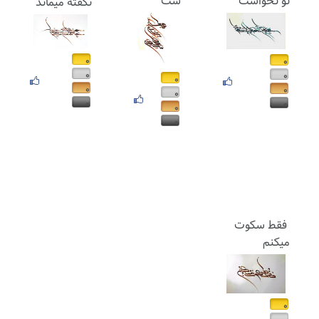
تو نخواست
ست
نگفته میماند
۰
۰
۰
۰
۰
۰
۰
۰
۰
۰
۰
۰
فقط سکوت
میکنم
۰