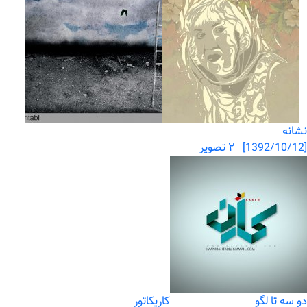
نشانه
[1392/10/12] ۲ تصویر
دو سه تا لگو
کاریکاتور