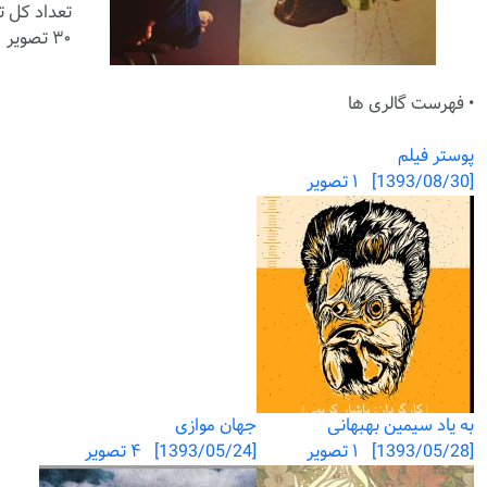
تعداد کل ت
۳۰ تصویر
• فهرست گالری ها
پوستر فیلم
[1393/08/30] ۱ تصویر
به یاد سیمین بهبهانی
جهان موازی
[1393/05/28] ۱ تصویر
[1393/05/24] ۴ تصویر