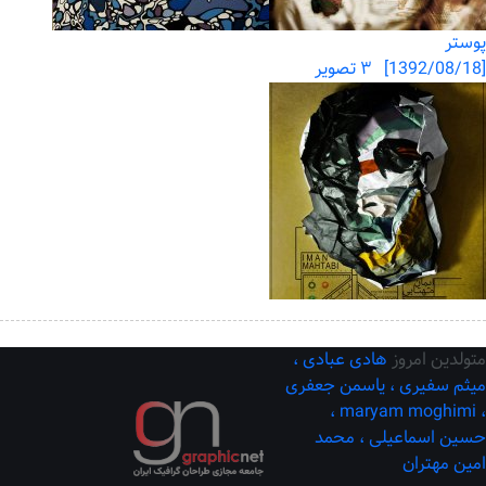
پوستر
[1392/08/18] ۳ تصویر
متولدین امروز
هادی عبادی ،
میثم سفیری ،
یاسمن جعفری
maryam moghimi ،
،
حسین اسماعیلی ،
محمد
امین مهتران