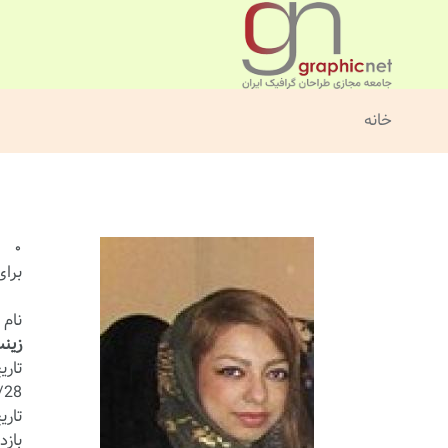
خانه
۰
برای
نام 
زینب
تار
/28
تاری
بازد