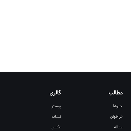
مطالب
گالری
خبرها
پوستر
فراخوان
نشانه
مقاله
عکس