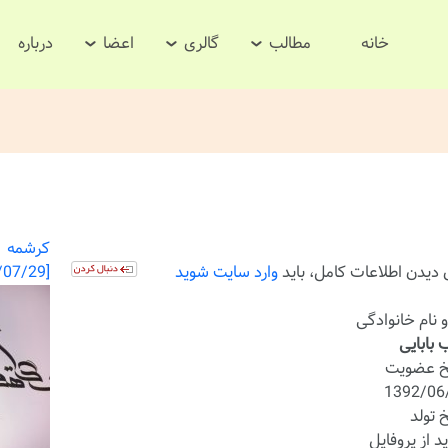
خانه
مطالب
گالری
اعضا
درباره
کرشمه
 دیدن اطلاعات کامل، باید
وارد سایت شوید
[1392/07/29] ۱ تصویر
و نام خانوادگی
 بابایی
یخ عضویت
1392/06
خ تولد
ید از پروفایل