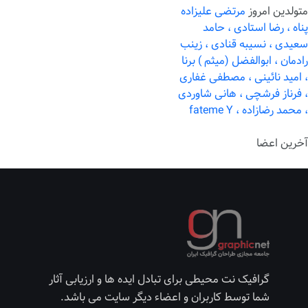
متولدین امروز
مرتضی علیزاده
پناه ،
رضا استادی ،
حامد
سعیدی ،
نسیبه قنادی ،
زینب
رادمان ،
ابوالفضل (میثم ) برنا
،
امید نائینی ،
مصطفی غفاری
،
فرناز فرشچی ،
هانی شاوردی
،
محمد رضازاده ،
fateme Y
آخرین اعضا
گرافیک نت محیطی برای تبادل ایده ها و ارزیابی آثار
شما توسط کاربران و اعضاء دیگر سایت می باشد.