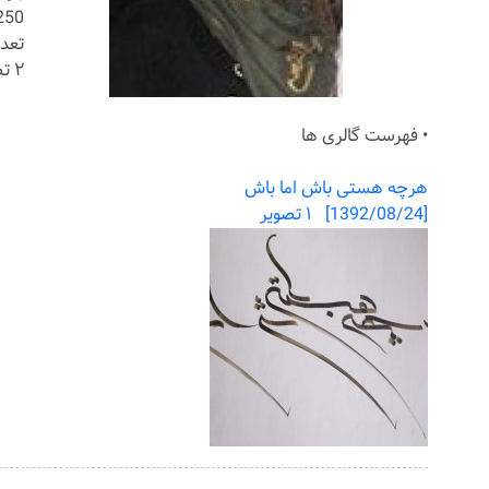
250 با
تعدا
۲ تصویر
• فهرست گالری ها
هرچه هستی باش اما باش
[1392/08/24] ۱ تصویر