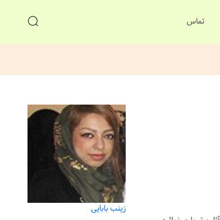
تماس
زینب بابایی