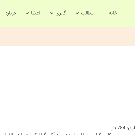
خانه
مطالب
گالری
اعضا
درباره
784 بار