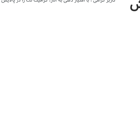
ش
کاربر گرامی ؛ با
امتیاز دهی
به آثار، گرافیک نت را در پالایش آث