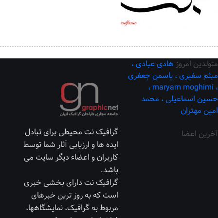
متولدین امروز
هادی عبادی ،
میثم سفیری ،
یاسمن جعفری
maryam moghimi ،
،
حسین اسماعیلی ،
محمد
امین مهتران
گرافیک نت محیطی برای تبادل
آخرین اعضا
ایده ها و ارزیابی آثار شما توسط
کاربران و اعضاء دیگر سایت می
باشد.
گرافیک نت دارای بخشی خبری
است که به روز ترین خبرهای
مربوط به گرافیک، نمایشگاهها،