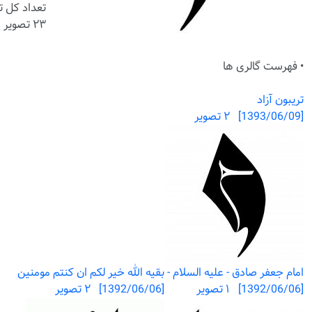
تعداد کل ت
۲۳ تصویر
• فهرست گالری ها
تریبون آزاد
[1393/06/09] ۲ تصویر
امام جعفر صادق - علیه السلام -
بقیه الله خیر لکم ان کنتم مومنین
[1392/06/06] ۱ تصویر
[1392/06/06] ۲ تصویر