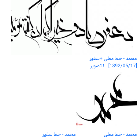
محمد - خط معلی +سفیر
[1392/05/17] ۱ تصویر
محمد - خط معلی
محمد - خط سفیر