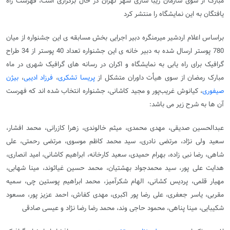
مبارک از سوی سازمان زیبا سازی شهر تهران در حال برگزاری است، فهرست راه
یافتگان به این نمایشگاه را منتشر کرد
براساس اعلام اردشیر میرمنگره دبیر اجرایی بخش مسابقه ی این جشنواره از میان
780 پوستر ارسال شده به دبیر خانه ی این جشنواره تعداد 40 پوستر از 34 طراح
گرافیک برای راه یابی به نمایشگاه و اکران در رسانه های گرافیک شهری در ماه
مبارک رمضان از سوی هیأت داوران متشکل از
پریسا تشکری
،
فرزاد ادیبی
،
بیژن
صیفوری
، کیانوش غریب‌پور و مجید کاشانی، جشنواره انتخاب شده اند که فهرست
آن ها به شرح زیر می باشد:
عبدالحسین صدیقی، مهدی محمدی، میثم خالوندی، زهرا کازرانی، محمد افشار،
سعید ولی نژاد، مرتضی نادری، سید محمد کاظم موسوی، مرتضی رحمتی، علی
شاهی، رضا نبی زاده، بهرام حمیدی، سعید کارخانه، ابراهیم کاشانی، امید انصاری،
هدایت علی پور، سید محمدجواد بهشتیان، محمد حسین غیاثوند، مینا شهابی،
مهیار قلمی، پردیس کشانی، الهام شکرآمیز، محمد ابراهیم پوستین چی، سمیه
مقربی، یاسر جعفری، علی رضا پور اکبری، مهدی کفاش، احمد عزیز پور، مسعود
شکیبایی، مینا پناهی، محمود حاجی وند، محمد رضا رضا نژاد و عیسی صادقی