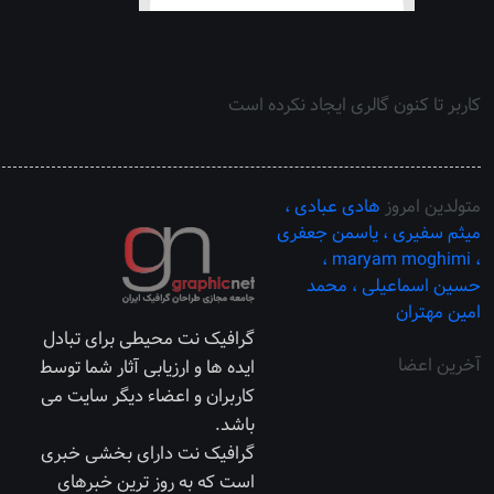
کاربر تا کنون گالری ایجاد نکرده است
متولدین امروز
هادی عبادی ،
میثم سفیری ،
یاسمن جعفری
maryam moghimi ،
،
حسین اسماعیلی ،
محمد
امین مهتران
گرافیک نت محیطی برای تبادل
آخرین اعضا
ایده ها و ارزیابی آثار شما توسط
کاربران و اعضاء دیگر سایت می
باشد.
گرافیک نت دارای بخشی خبری
است که به روز ترین خبرهای