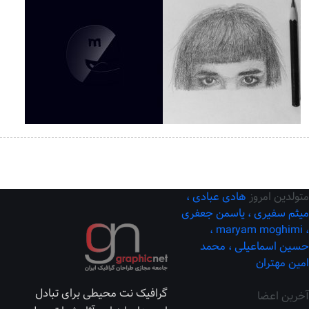
متولدین امروز
هادی عبادی ،
میثم سفیری ،
یاسمن جعفری
maryam moghimi ،
،
حسین اسماعیلی ،
محمد
امین مهتران
گرافیک نت محیطی برای تبادل
آخرین اعضا