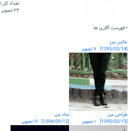
تعداد کل ت
۲۳ تصویر
• فهرست گالری ها
عکس من
[1395/03/14] ۷ تصویر
طراحی من
نماد من
[1395/03/13] ۰ تصویر
[1394/09/12] ۱۶ تصویر