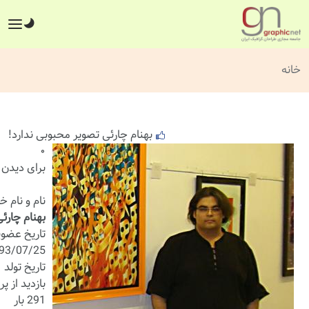
خانه
بهنام چارئی تصویر محبوبی ندارد!
۰
برای دیدن 
نام و نام خ
بهنام چارئ
تاریخ عضو
93/07/25
تاریخ تولد
بازدید از پر
291 بار