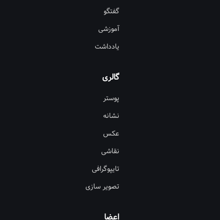
گفتگو
آموزشی
یادداشت
گالری
پوستر
نشانه
عکس
نقاشی
تایپوگرافی
تصویر سازی
اعضا