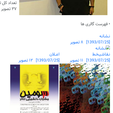
تعداد کل ت
۳۷ تصویر
• فهرست گالری ها
نـشـانـه
[1393/07/25] ۸ تصویر
نـقـاشـیـخـط
اعـــلان
[1393/07/25] ۱۱ تصویر
[1393/07/25] ۱۲ تصویر