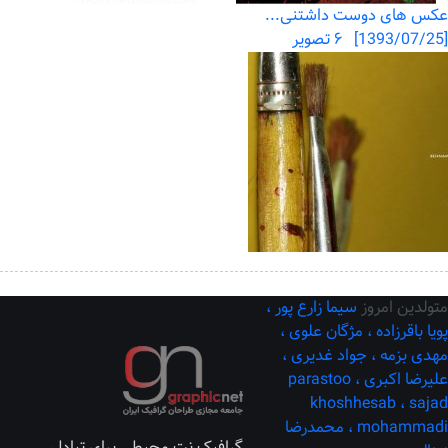
عکس های دوست داشتنی...
[1393/07/25] ۶ تصویر
متولدین امروز
سیما زارع پور ،
پویا باقرزاده ،
مژگان علوی ،
مهدی بزمه ،
جواد غدیری ،
علیرضا اکبری ،
parastoo
khoshhesab ،
sajad
mohammadi ،
محمدرضا
گرافیک نت محیطی برای تبادل