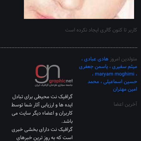
کاربر تا کنون گالری ایجاد نکرده است
متولدین امروز
هادی عبادی ،
میثم سفیری ،
یاسمن جعفری
maryam moghimi ،
،
حسین اسماعیلی ،
محمد
امین مهتران
گرافیک نت محیطی برای تبادل
آخرین اعضا
ایده ها و ارزیابی آثار شما توسط
کاربران و اعضاء دیگر سایت می
باشد.
گرافیک نت دارای بخشی خبری
است که به روز ترین خبرهای