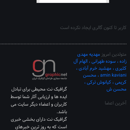
کاربر تا کنون گالری ایجاد نکرده است
متولدین امروز
مهدیه مهدی
زاده ،
سوده طهرانی ،
الهام آل
کثیری ،
مهشید خرم آبادی ،
amin kaviani ،
محسن
کریمی ،
کیانوش ترکی ،
محسن ش
گرافیک نت محیطی برای تبادل
ایده ها و ارزیابی آثار شما توسط
آخرین اعضا
کاربران و اعضاء دیگر سایت می
باشد.
گرافیک نت دارای بخشی خبری
است که به روز ترین خبرهای