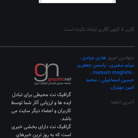
کاربر تا کنون گالری ایجاد نکرده است
متولدین امروز
هادی عبادی ،
میثم سفیری ،
یاسمن جعفری
maryam moghimi ،
،
حسین اسماعیلی ،
محمد
امین مهتران
گرافیک نت محیطی برای تبادل
آخرین اعضا
ایده ها و ارزیابی آثار شما توسط
کاربران و اعضاء دیگر سایت می
باشد.
گرافیک نت دارای بخشی خبری
است که به روز ترین خبرهای