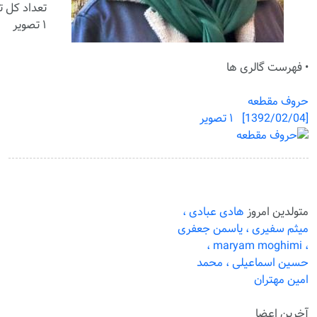
تعداد کل تص
۱ تصویر
• فهرست گالری ها
حروف مقطعه
[1392/02/04] ۱ تصویر
متولدین امروز
هادی عبادی ،
میثم سفیری ،
یاسمن جعفری
maryam moghimi ،
،
حسین اسماعیلی ،
محمد
امین مهتران
آخرین اعضا