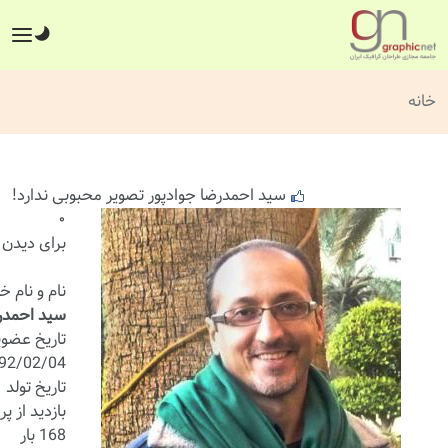
خانه
سید احمدرضا جوادپور تصویر محبوبی ندارد!
۰
برای دیدن ا
نام و نام خ
سید احمدرض
تاریخ عضو
392/02/04
تاریخ تولد
بازدید از پر
168 بار