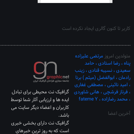
کاربر تا کنون گالری ایجاد نکرده است
متولدین امروز
مرتضی علیزاده
پناه ،
رضا استادی ،
حامد
سعیدی ،
نسیبه قنادی ،
زینب
رادمان ،
ابوالفضل (میثم ) برنا
،
امید نائینی ،
مصطفی غفاری
،
فرناز فرشچی ،
هانی شاوردی
گرافیک نت محیطی برای تبادل
،
محمد رضازاده ،
fateme Y
ایده ها و ارزیابی آثار شما توسط
کاربران و اعضاء دیگر سایت می
آخرین اعضا
باشد.
گرافیک نت دارای بخشی خبری
است که به روز ترین خبرهای