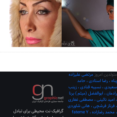
متولدین امروز
مرتضی علیزاده
پناه ،
رضا استادی ،
حامد
سعیدی ،
نسیبه قنادی ،
زینب
رادمان ،
ابوالفضل (میثم ) برنا
،
امید نائینی ،
مصطفی غفاری
،
فرناز فرشچی ،
هانی شاوردی
گرافیک نت محیطی برای تبادل
،
محمد رضازاده ،
fateme Y