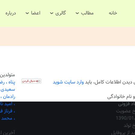
خانه
مطالب
گالری
اعضا
درباره
متولدین 
 دیدن اطلاعات کامل، باید
وارد سایت شوید
پناه ،
رضا
سعیدی ،
و نام خانوادگی
رادمان ،
د فزونی
،
امید نا
یخ عضویت
،
فرناز 
1390/01
،
محمد ر
خ تولد
ید از پروفایل
آخرین ا