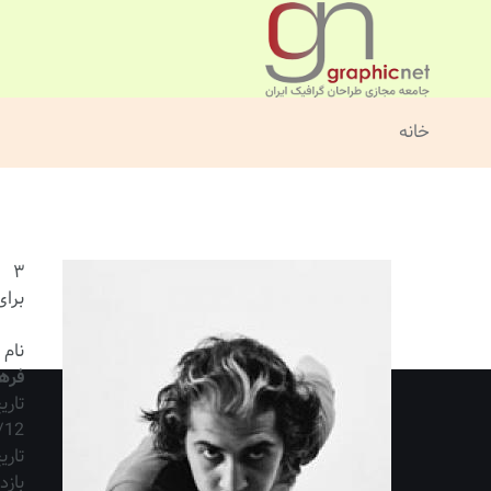
خانه
۳
برای
نام 
فرها
تار
/12
تاری
بازد