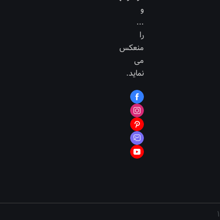
و
...
را
منعکس
می
نماید.