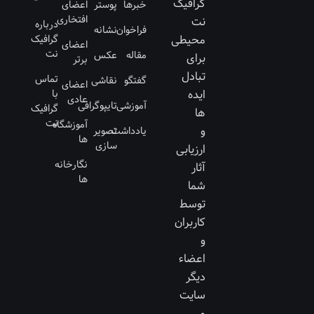
گرافیک
خبرها
پوستر
اعضای
افتخاری
نت
درباره
فراخوان
نشانه
محیطی
گرافیک
اعضای
نت
مقاله
عکس
برای
برتر
تبادل
تماس
گفتگو
نقاشی
اعضای
ایده
با
عادی
آموزشی
تایپوگرافی
گرافیک
ها
نت
آموزشگاه
و
یادداشت
تصویر
ها
سازی
ارزیابی
نگارخانه
آثار
ها
شما
توسط
کاربران
و
اعضاء
دیگر
سایت
می