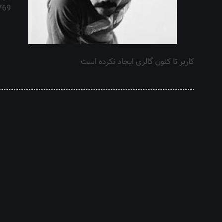
769 با
کاربر تا کنون گالری ایجاد نکرده است