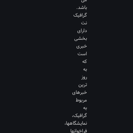
باشد.
گرافیک
نت
دارای
بخشی
خبری
است
که
به
روز
ترین
خبرهای
مربوط
به
گرافیک،
نمایشگاهها،
فراخوانها