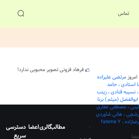
تماس
فرهاد فزونی تصویر محبوبی ندارد!
امروز
مرتضی علیزاده
 استادی ،
حامد
نسیبه قنادی ،
زینب
ابوالفضل (میثم ) برنا
ئینی ،
مصطفی غفاری
فرشچی ،
هانی شاوردی
ضازاده ،
fateme Y
مطالب
گالری
اعضا
دسترسی
سریع
عضا