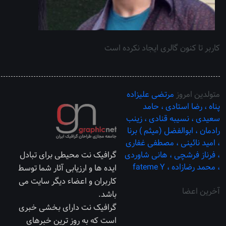
کاربر تا کنون گالری ایجاد نکرده است
متولدین امروز
مرتضی علیزاده
پناه ،
رضا استادی ،
حامد
سعیدی ،
نسیبه قنادی ،
زینب
رادمان ،
ابوالفضل (میثم ) برنا
،
امید نائینی ،
مصطفی غفاری
،
فرناز فرشچی ،
هانی شاوردی
گرافیک نت محیطی برای تبادل
،
محمد رضازاده ،
fateme Y
ایده ها و ارزیابی آثار شما توسط
کاربران و اعضاء دیگر سایت می
آخرین اعضا
باشد.
گرافیک نت دارای بخشی خبری
است که به روز ترین خبرهای