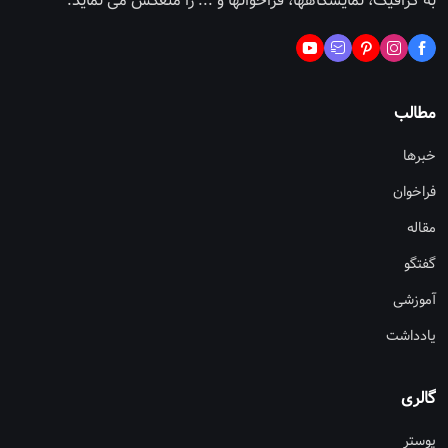
به گرافیک، نمایشگاهها، فراخوانها و ... را منعکس می نماید.
مطالب
خبرها
فراخوان
مقاله
گفتگو
آموزشی
یادداشت
گالری
پوستر