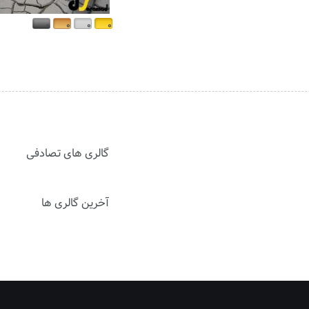
۰
۰
۰
۰
گالری های تصادفی
آخرین گالری ها