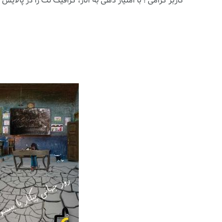
کاربر گرامی ؛ با
امتیاز دهی
به آثار، گرافیک نت را در پالایش آث