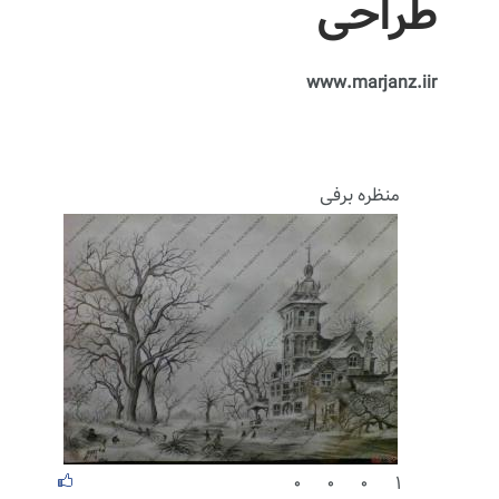
طراحی
www.marjanz.iir
منظره برفی
۰
۰
۰
۱