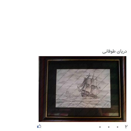
دریای طوفانی
۰
۰
۰
۲