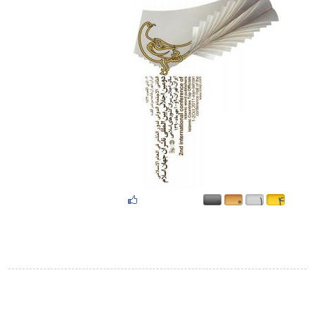
۰
۰
۱
۴