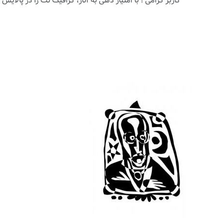
کاربر گرامی ؛ با
امتیاز دهی
به آثار، گرافیک نت را در پالایش آث