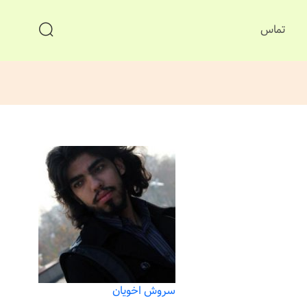
تماس
سروش اخویان