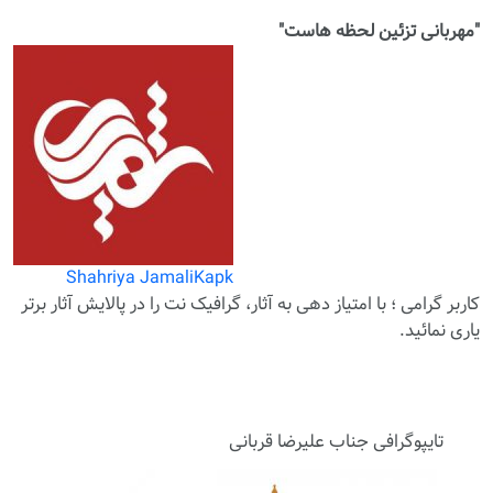
"مهربانی تزئین لحظه هاست"
Shahriya JamaliKapk
کاربر گرامی ؛ با
امتیاز دهی
به آثار، گرافیک نت را در پالایش آثار برتر
یاری نمائید.
تایپوگرافی جناب علیرضا قربانی