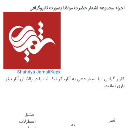
اجراء مجموعه اشعار حضرت مولانا بصورت تایپوگرافی
Shahriya JamaliKapk
کاربر گرامی ؛ با
امتیاز دهی
به آثار، گرافیک نت را در پالایش آثار برتر
یاری نمائید.
عشق
قمر
اصطرلاب
نه