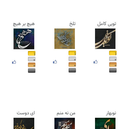
تویی کامل
تلخ
هیچ بر هیچ
۱
۱
۱
۰
۰
۰
۰
۰
۰
۰
۰
۰
نوبهار
من نه منم
ای دوست