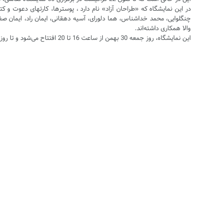
در این نمایشگاه که «طراحان آزاد» نام دارد ، پوسترها، کارتهای دعوت و ک
چنگلوایی، محمد خداشناس، هما دلورای، آسیه دهقانی، ایمان راد، ایمان صفا
والا همکاری داشته‌اند.
این نمایشگاه، روز جمعه 30 بهمن از ساعت 16 تا 20 افتتاح می‌شود و تا روز چهارشنبه - پنجم اسفندماه - به نشانی میدان فاطمی، میدان گلها، میدان سلماس، شماره 5 ادامه دارد.