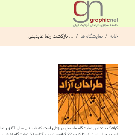
خانه
نمایشگاه ها
... بازگشت رضا عابدینی
گرافیک نت؛ این نمایشگاه ماحصل پروژه‌ای است که تابستان سال 87 زیر نظر «رضا عابدینی» برنامه‌ریزی و اجرای آن از ابتدای مهرماه همان سال آغاز شد
این در حالی است که تا کنون 22 گرافیست در برگزاری 50 نمایشگاه نقاشی، مجسمه‌سازی، عکاسی، چیدمان، هنرمفهومی و ... در این پروژه همکاری کرده‌اند.