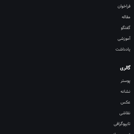
فراخوان
مقاله
گفتگو
آموزشی
یادداشت
گالری
پوستر
نشانه
عکس
نقاشی
تایپوگرافی