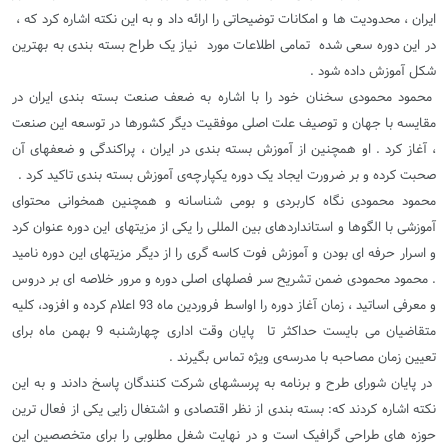
ایران ، محدودیت ها و امکانات توضیحاتی را ارائه داد و به این نکته اشاره کرد که ،
در این دوره سعی شده تمامی اطلاعات مورد نیاز یک طراح بسته بندی به بهترین
شکل آموزش داده شود .
محمود محمودی سخنان خود را با اشاره به ضعف صنعت بسته بندی ایران در
مقایسه با جهان و توصیف علت اصلی موفقیت دیگر کشورها در توسعه این صنعت
، آغاز کرد . او همچنین از آموزش بسته بندی در ایران ، پراکندگی و ضعفهای آن
صحبت کرده و بر ضرورت ایجاد یک دوره یکپارچه‌ی آموزش بسته بندی تاکید کرد .
محمود محمودی نگاه کاربردی و بومی شناسانه و همچنین همخوانی محتوای
آموزشی با الگوها و استانداردهای بین المللی را یکی از مزیتهای این دوره عنوان کرد
و اسرار حرفه ای بودن و آموزش فوت کاسه گری را از دیگر مزیتهای این دوره نامید
. محمود محمودی ضمن تشریح سر فصلهای اصلی دوره و مرور خلاصه ای بر دروس
و معرفی اساتید ، زمان آغاز دوره را اواسط فروردین ماه 93 اعلام کرده و افزود، کلیه
متقاضیان می بایست حداکثر تا پایان وقت اداری چهارشنبه 9 بهمن ماه برای
تعیین زمان مصاحبه با مدرسه‌ی ویژه تماس بگیرند .
در پایان شورای طرح و برنامه به پرسشهای شرکت کنندگان پاسخ دادند و به این
نکته اشاره کردند که: بسته بندی از نظر اقتصادی و اشتغال زایی یکی از فعال ترین
حوزه های طراحی گرافیک است و در نهایت شغل مطلوبی را برای متخصصین این