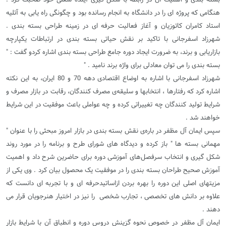
هنگامی که پروژه ای را در دانشگاه به انجام رسانده بود و چگونگی راه یابی به آتلیه
استاد کامران کاتوزیان و آغاز فعالیت حرفه ای در زمینه طراحی بسته بندی .
شهرزاد اسفرجانی با تاکید بر نقش حیاتی بسته بندی در ارتباطات یکپارچه
بازاریابی و برند، به ضرورت ایجاد دوره جامع طراحی بسته بندی اشاره کردو گفت : "
بسته بندی را می توان معادلی برای واژه برند نامید . "
شهرزاد اسفرجانی با اشاره به اوضاع اقتصادی دهه 70 و 80 ایران، به این نکته
اشاره کرد که رفتارها ، انتخابها و سلیقه‌ی مصرف کنندگان، رقابت در بازار مصرف و
شرایط تولید کنندگان چه تغییراتی کرده و چه عواملی باعث موفقیت در این شرایط
خواهند شد .
سپس ایمان آل مظفر در باره‌ی نقش بسته بندی در بازار امروز مبحثی را با عنوان "
مهمانی بسته ها " باز کرده و دیدگاه های شورای طرح و برنامه را در مورد روند
شکل گیری و انتخاب سرفصل‌های آموزشی دوره برای حاضرین شرح داد و اهمیت
آموزش صحیح طراحان بسته بندی را در موفقیت یک محصول بیان کرد . وی یکی از
مزیتهای اصلی این دوره را بهره بردن ازاساتیدحرفه ای و با تجربه ای دانست که
علاوه بر دانش های تخصصی ، تجارب شخصی را نیز در اختیار هنرجویان قرار می
دهند .
ایمان آل مظفر در خصوص نحوه گزینش دروس دوره و انطباق آن با شرایط بازار