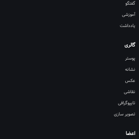
گفتگو
آموزشی
یادداشت
گالری
پوستر
نشانه
عکس
نقاشی
تایپوگرافی
تصویر سازی
اعضا