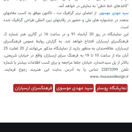
"کاغذهای خط خطی" به نمایش در خواهد آمد.
سید مهدی موسوی
از اعضای برتر گرافیک نت ، تاکنون موفق به کسب مقامهای
متعدد در جشنواره های ملی و حضور در رقابتهای بین المللی طراحی گرافیک شده
است.
این نمایشگاه در روز 20 آبانماه 91 و در ساعت 16 در گالری هنر شماره 2،
فرهنگسرای ارسباران افتتاح خواهد شد. به گزارش روابط عمومی فرهنگسرای
ارسباران، علاقه‌مندان به منظور بازید از نمایشگاه مذکور می‌توانند از 20 لغایت 25
آبان ماه از ساعت 10 تا 19 به فرهنگ سرای ارسباران واقع در خیابان شریعتی،
بالاتر از پل سیدخندان، خیابان جلفا مراجعه و برای کسب اطلاعات بیشتر با شماره
تلفن 22873399 تماس یا به آدرس سایت این هنرمند رجوع فرمایند.
www.mousavidesign.ir
نمایشگاه پوستر
سید مهدی موسوی
فرهنگسرای ارسباران