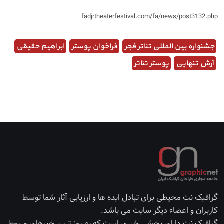
fadjrtheaterfestival.com/fa/news/post3132.php
جشنواره بین المللی تئاتر فجر
فراخوان پوستر
ابراهیم حقیقی
آرش تنهایی
پوستر تئاتر
گرافیک نت محیطی برای تبادل ایده ها و ارزیابی آثار شما توسط
کاربران و اعضاء دیگر سایت می باشد.
گرافیک نت دارای بخشی خبری است که به روز ترین خبرهای مربوط