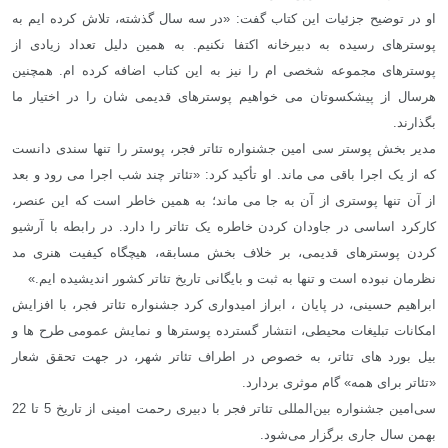
او در توضیح جزئیات این کتاب گفت: «در سه سال گذشته، تلاش کرده ایم به
پوسترهای رسیده به دبیرخانه اکتفا نکنیم. به همین دلیل تعداد زیادی از
پوسترهای مجموعه شخصی ام را نیز به این کتاب اضافه کرده ام. همچنین
هرسال از پیشکسوتان می خواهیم پوسترهای قدیمی شان را در اختیار ما
بگذارند.
مدیر بخش پوستر سی امین جشنواره تئاتر فجر، پوستر را تنها سندی دانست
که از یک اجرا باقی می ماند. او تأکید کرد: «تئاتر چند شب اجرا می رود و بعد
از آن تنها پوستری از آن به جا می ماند؛ به همین خاطر است که این عنصر،
کارکرد اساسی در جاودان کردن خاطره یک تئاتر را دارد. در رابطه با آرشیو
کردن پوسترهای قدیمی، بر خلاف بخش مسابقه، هیچگاه کیفیت هنری مد
نظرمان نبوده است و تنها به ثبت و بایگانی تاریخ تئاتر کشور اندیشیده ایم.»
ابراهیم حسینی، در پایان ، ابراز امیدواری کرد جشنواره تئاتر فجر، با افزایش
امکانات تبلیغات محیطی، انتشار گسترده پوسترها و نمایش عمومی طرح ها و
بیل بورد های تئاتر، به خصوص در اطراف تئاتر شهر، در جهت تحقق شعار
«تئاتر برای همه» گام موثری بردارد.
سی‌امین جشنواره بین‌المللی تئاتر فجر با دبیری رحمت امینی از تاریخ 5 تا 22
بهمن سال جاری برگزار می‌شود.