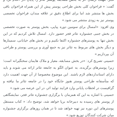
گفت: « فراخوان کلی بخش طراحی پوستر پیش از این همراه فراخوان باقی
بخش ها منتشر شد اما برای اطلاع دقیق تر علاقه مندان، فراخوان تخصصی
پوستر نیز به زودی منتشر می شود.»
وی افزود: «امسال برای سومین دوره پیاپی، بخش پوستر به صورت تخصصی
در بخش جنبی جشنواره تئاتر فجر حضور دارد. امسال تلاش کردیم که در این
بخش تنها به پوسترهای جشنواره اکتفا نکنیم و در بخش های خیابانی، سمینارها
و دیگر بخش های مربوط به تئاتر نیز به جمع آوری و بررسی پوستر و طراحی
آن بپردازیم.»
حسینی تصریح کرد: «در بخش مسابقه، معیار و ملاک هایمان سختگیرانه است؛
زیرا پوسترهای برگزیده، به عنوان الگو به جامعه تئاتر ارائه می شوند و باید
دارای استانداردهای لازم باشند. این موضوع مخصوصا از آن جهت اهمیت دارد
که متأسفانه طراحی پوستر هنوز جایگاه خود را در جامعه تئاتر ما نیافته و
گرافیست در لحظات پایانی وارد فرایند تولید اثر، در این عرصه می شود.»
حسینی با اشاره به این که همزمان با برگزاری جشنواره تئاتر فجر، نمایشگاهی
از پوستر های رسیده به دبیرخانه برپا خواهد شد، توضیح داد: « کتاب مستقل
پوسترهای این دوره نیز تهیه خواهد شد تا در همان روزهای برگزاری جشنواره
میان شرکت کنندگان توزیع شود.»