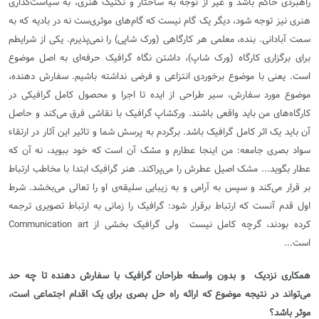
راهبردی حاکم باشد و غیر از توجه به ساختار و تکنیک هنری، به سیاست‌گذاری
هنری نیز توجه شود، دیگر یک گام نیست که گام‌های موثری‌ست نه در بادیه که به
سمت آبادانی. بنده، معلمی هر کارگاهی (ورک شاپی) را نمی‌پذیرم. یکی از شرایطم
برای برگزاری کارگاه (ورک شاپ)، داشتن نگاه گرافیک حرفه‌ای به اصل موضوع
است. یعنی با موضوع برخوردی انتزاعی و فرضی نداشته باشیم. سفارش دهنده،
موضوع مورد سفارش، سیر طراحی از ایده تا اجرا و محصول کامل گرافیکی در
کارگاه‌های من باید واقعی باشند. ورکشاپ گرافیک با نقاشی فرق می‌کند و حاصل
آن باید یک اثر کامل گرافیک باشد. برگردم به پرسش شما و تاثیر این آثار در ارتقاء
سواد بصری جامعه: من اینجا عطارم و مشک آن است که خود ببوید، نه آن که
عطار بگوید... مشک اصیل عطرش را می‌پراکند. هنر گرافیک ابتدا با مخاطب ارتباط
بر قرار می‌کند و سپس به آرامی و به زیبایی سلیقه‌ی او را تعالی می‌بخشد. شرط
اول قدم آنست که ارتباط برقرار شود: گرافیک را زمانی به ارتباط تصویری ترجمه
کرده بودند، گرچه کامل نیست ولی گرافیک بخشی از
Communication art
است...
همکاری نزدیک و بدون واسطه طراحان گرافیک با سفارش دهنده تا چه حد
می‌تواند در نتیجه موضوع که ارائه راه حل بصری برای یک اقدام اجتماعی است،
‌موثر باشد؟