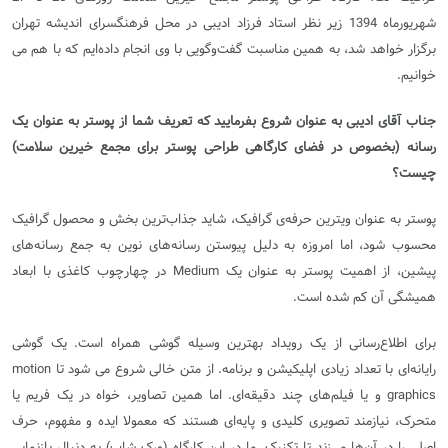
شهریورماه 1394 زیر نظر استاد فرزاد ادیبی در محل فرهنگسرای اندیشه تهران
برگزار خواهد شد، به همین مناسبت گفت‌وگویی با وی انجام داده‌ایم که با هم می
خوانیم.
جناب آقای ادیبی به عنوان شروع بفرمایید که تعریف شما از پوستر به عنوان یک
رسانه (بخصوص در فضای کارگاهی طراحی پوستر برای مجمع خیرین سلامت)
چیست؟
پوستر به عنوان ویترین حرفه‌ی گرافیک، شاید جذاب‌ترین بخش و محصول گرافیک
محسوب شود، اما امروزه به دلیل پیوستن رسانه‌های نوین به جمع رسانه‌های
پیشین، از اهمیت پوستر به عنوان یک
Medium
در چهارچوب کاغذی با ابعاد
همیشگی آن کم شده است
.
برای اطلاع‌رسانی از یک رویداد بهترین وسیله گوشی همراه است. یک گوشی
رایانه‌ای با تعداد زیادی اپلیکیشن و برنامه. از متن خالی شروع می شود تا
motion
graphics
و یا فیلم‌های چند دقیقه‌ای. اما همین تصاویر، خواه در یک فریم یا
متحرک، نیازمند تصویری کلیدی و پایه‌ای هستند که معمولا ایده و مفهوم، حرف
اصلی را در آن‌ها می‌زند تا تکنیک. ما در این کارگاه (ورک شاپ) به دنبال بازنمایی