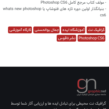
- مولف کتاب مرجع کامل Photoshop CS6
- بنیانگذار اولین دوره تازه های فتوشاپ یا whats new photoshop
cs6
گرافیک نت
آموزشگاه ایده
جمال بوالحسنی
کارگاه آموزشی
Photoshop CS6
نشر ناقوس
گرافیک نت محیطی برای تبادل ایده ها و ارزیابی آثار شما توسط