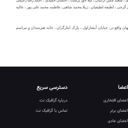
باقری ، سعید چمن آراییان ، لیلا حق پرست ، احسان حمیدی ، احمد رضا رحیمی
گرجی ، لطیفه لطیفیان ، ژیلا محمد شاهی ، فاطمه محمد علی پور ، عالیه
یه این نمایشگاه سه شنبه 6 مهرماه 1389 ساعت 5 عصر درمحل خانه هنرمندان اصفهان واقع در: خیابان آبشاراول ، پارک ایثارگران ، خانه هنرمندان و مراسم
اعضا
دسترسی سریع
اعضای افتخاری
درباره گرافیک نت
اعضای برتر
تماس با گرافیک نت
اعضای عادی