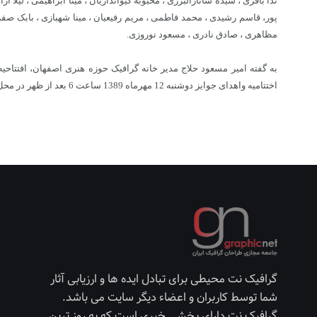
ندا باقری ، سیده سانازالبرزی ، محبوبه کیوانداریان ، مینا ابراهیمی ، لیل
پور، قاسم رشیدی ، محمد فاطمی ، مریم رفیعیان ، مینا شهبازی ، بابک صف
مظاهری ، صادق نادری ، مسعود نوروزی.
اختتامیه واهدای جوایز دوشنبه 12 مهرماه 1389 ساعت 6 بعد از ظهر در محل نمایشگاه برگزارمی گردد.
گرافیک نت محیطی برای تبادل ایده ها و ارزیابی آثار
شما توسط کاربران و اعضاء دیگر سایت می باشد.
گرافیک نت دارای بخشی خبری است که به روز ترین