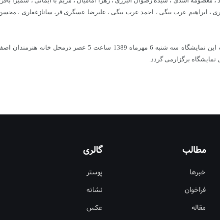
ا آزاد ، معصومه اسدی ، سیده رضوان البرزی ، زهرا امامیان ، مریم با ایمانی ، سمیرا 
ری ، ابراهیم عرب بیگی ، احمد عرب بیگی ، علیرضا عسگری فر، سانازغفاری ، محسن 
به گفته امیر مسعود حلاج مدیر خانه گرافیک حوزه هنری اصفهان، افتتاح
مطالب
گالری
خبرها
پوستر
فراخوان
نشانه
مقاله
عکس