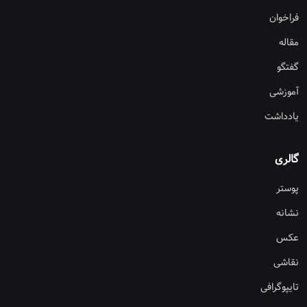
فراخوان
مقاله
گفتگو
آموزشی
یادداشت
گالری
پوستر
نشانه
عکس
نقاشی
تایپوگرافی