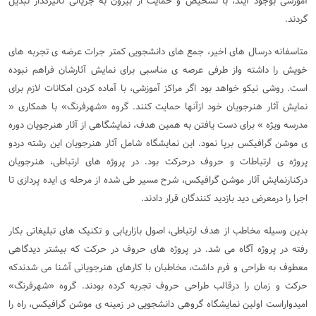
آموزشی بوجود آیند، با تشخیص و حمایت از بیرون به جریانی تاثیرگذار تبدیل
گردند.
متاسفانه درسال های اخیر، جمع های دانشجویی کمتر جرات عرضه ی تجربه های
خویش را داشته واز طرفی عرصه ی مناسبی برای نمایش آثارشان فراهم نبوده
است. روشی نیکو خواهد بود اگر مراکز آموزشی، با آماده کردن امکانات لازم برای
نمایش آثار هنرجویان خود ازآنها حمایت کنند. گروه «شهرفرنگ» با همکاری «
مدرسه ویژه » برای دست یافتن به همین هدف، نمایشگاهی از آثار هنرجویان دوره
ی موشن گرافیکس برپا نمود. این نمایشگاه شامل آثار هنرجویان این رشته دردو
پروژه ی ارتباطات و حروف درحرکت بود. در پروژه های ارتباطی، هنرجویان
درکنارنمایش آثار موشن گرافیکس، شرح مسیر طی شده از مرحله ی ایده پردازی تا
اجرا را درمعرض دید بازدید کنندگان قرار دادند.
بدین وسیله مخاطب از هدف ارتباطی، اصول بازاریابی و تکنیک های تبلیغاتی بکار
رفته در پروژه آگاه می شد. در پروژه های حروف در حرکت که بیشتر دیدگاهی
معطوف به طراحی و فرم داشت، مخاطبان با کارهای هنرجویانی آشنا می شدندکه
حرکت و زمان را درقالب طراحی حروف تجربه کرده بودند. گروه «شهرفرنگ»
امیدواراست اولین نمایشگاه گروهی دانشجویی در زمینه ی موشن گرافیکس، راه را