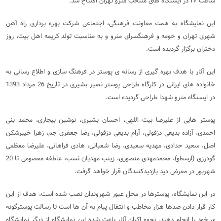
ساعت ۱۷ در ایستگاه های منتخب مترو تهران افتتاح شد.
این نمایشگاه به همت معاونت فرهنگی، اجتماعی شرکت بهره برداری راه آهن
شهری تهران و حومه و فرهنگسرای مترو و به مناسبت تولد کریمه اهل بیت، روز
دختران برگزار گردیده است.
این آثار با هدف بهره گیری از رسانه ی پوستر در فرهنگ سازی و اطلاع رسانی به
خانواده های ایرانی در کارگاه طراحی پوستر نصیر بشیری در تاریخ 26 مرداد 1393
در ایستگاه مترو شهدا طراحی گردیده است.
پوستر هایی از علیرضا بیت اللهی، احسان بشیری، نوشین بیجاری، محمد بنی
احمدی، آزاده بدیعی دزفولی، آرام بدیعی دزفولی، رضا جعفری جم، زهرا خیبرشکن
اصل، سعید حدادی، مهدیه سعیدی، رضا شعبانی، هادی فراهانی، علیرضا معظمی
گودرزی (ارسطو)، محمدمهدی منصوری، زینب مهدیان نسب، عاطفه معصومی تا 20
شهریور در معرض دید بازدیدکنندگان قرار خواهد گرفت.
در این نمایشگاه، پوسترها در محل عبور شهروندان نصب شده است، هدف از این
کار قرار دادن صدها هزار مخاطب و انتقال پیام به آن ها است تا رسالت پوسترگونه
ی خود را انجام دهند. نحوه اکران آثار باعث شده این نمایشگاه از دیگر نمایشگاه