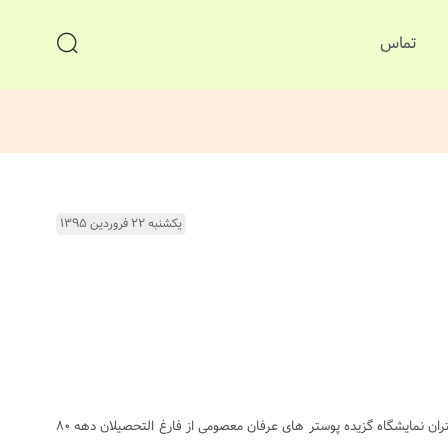
تماس
یکشنبه ۲۲ فروردین ۱۳۹۵
گرافیک نت؛ به گزارش روابط عمومی هنرستان هنرهای زیبای پسران؛ روز شنبه ٢١ فروردین ماه با حضور مدیر هنرستان، اساتید و هنرجویان هنرستان پسران و دختران نمایشگاه گزیده پوستر های عرفان معصومی از فارغ التحصیلان دهه ٨٠