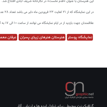
این هنرستان با عنوان «قدم نخست» در نگارخانه شریف آبادی افتتاح شد
.
در این نمایشگاه که از ٢١ لغایت ٢٣ فروردین ماه دایر می باشد تعداد ٢٨ عدد پوستر با موضوع تئاتر و دیگر مضامین فرهنگی به نمایش گذاشته شده است.
علاقمندان جهت بازدید از در ایام نمایشگاه می توانند از ساعت ١٠ الی ١٧ به آدرس پیچ شمیران، خیابان شهید نورمحمدی، پلاک ٨٧ هنرستان هنرهای زیبای پسران مراجعه نمایند.
نمایشگاه پوستر
هنرستان هنرهای زیبای پسران
عرفان مع
گرافیک نت محیطی برای تبادل ایده ها و ارزیابی آثار