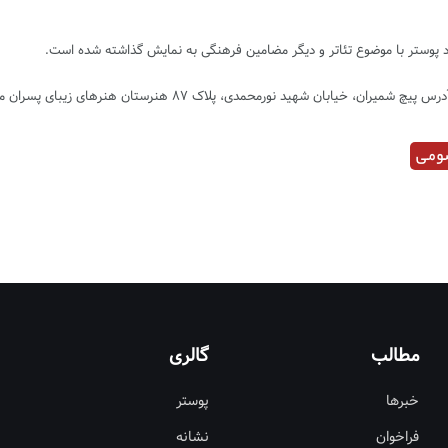
صومی
مطالب
گالری
خبرها
پوستر
فراخوان
نشانه