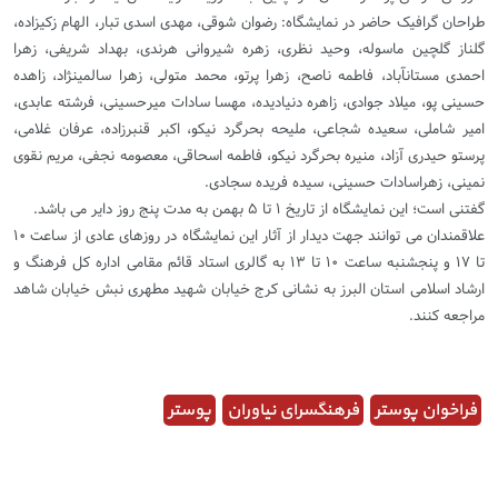
طراحان گرافیک حاضر در نمایشگاه: رضوان شوقی، مهدی اسدی تبار، الهام زکی‎زاده،
گلناز گلچین ماسوله، وحید نظری، زهره شیروانی هرندی، بهداد شریفی، زهرا
احمدی مستان‎آباد، فاطمه ناصح، زهرا پرتو، محمد متولی، زهرا سالمی‎نژاد، زاهده
حسینی پو، میلاد جوادی، زاهره دنیا‎دیده، مهسا‎ سادات میر‎حسینی، فرشته عابدی،
امیر شاملی، سعیده شجاعی، ملیحه بحر‎گرد نیکو، اکبر قنبر‎زاده، عرفان غلامی،
پرستو حیدری آزاد، منیره بحر‎گرد نیکو، فاطمه اسحاقی، معصومه نجفی، مریم نقوی
نمینی، زهرا‎سادات حسینی، سیده فریده سجادی.
گفتنی است؛ این نمایشگاه از تاریخ ۱ تا ۵ بهمن به مدت پنج روز دایر می باشد.
علاقمندان می توانند جهت دیدار از آثار این نمایشگاه در روزهای عادی از ساعت ۱۰
تا ۱۷ و پنجشنبه ساعت ۱۰ تا ۱۳ به گالری استاد قائم مقامی اداره کل فرهنگ و
ارشاد اسلامی استان البرز به نشانی کرج خیابان شهید مطهری نبش خیابان شاهد
مراجعه کنند.
فراخوان پوستر
فرهنگسرای نیاوران
پوستر