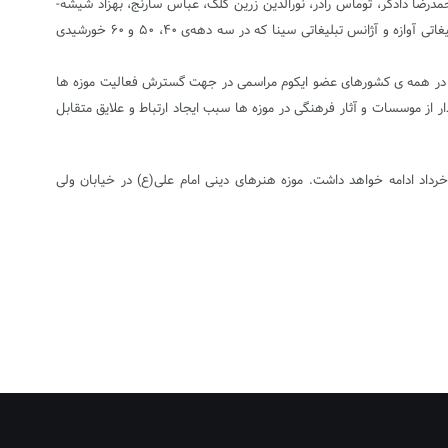
د­رضا دادگر، توماس رادر، نورالدین زرین­ کلک، عباس سارنج، بهزاد شیشه­
گران، قباد شیوا، عباس کیارستمی، فرشید مثقالی، پرویز محلاتی، مهرنوش معصومیان، مرتضی ممیز، محمد وجدانی و موسساتی چون شرکت چهل دو ، آژانس تبلیغاتی آوازه و آژانس تبلیغاتی سینا که در سه دهه‌‌ی ۴۰، ۵۰ و ۶۰ خورشیدی
ر این روز در همه ی کشورهای عضو ایکوم مراسمی در جهت گسترش فعالیت موزه ها
ار از موسسات و آثار فرهنگی در موزه ها سبب ایجاد ارتباط و علایق متقابل
مین نمایشگاه ادواری موزه گرافیک ایران در روز یکشنبه (۲۸ اردیبهشت ماه ۱۳۹۳) ساعت ۱۶ در موزه‌ی هنرهای دینی امام علی(ع) گشایش می‌یابد و تا ۴ خرداد ادامه خواهد داشت. موزه هنرهای دینی امام علی(ع) در خیابان ولی