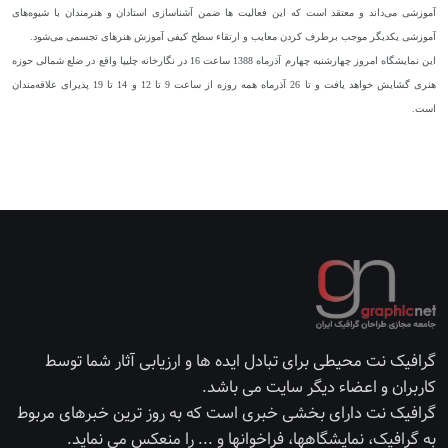
آموزشی می‌داند و معتقد است که این فعالیت ها ضمن آشناسازی استادان و هنرمندان با شیوه‌های
آموزشی یکدیگر موجب برطرف کردن معایب و ارتقاء سطح کیفی آموزش هنرهای تجسمی می‌شود.
این نمایشگاه امروز چهارشنبه چهارم آذرماه 1388 ساعت 16 در نگارخانه چلیپا واقع در ضلع شمالی حوزه
هنری گشایش خواهد یافت و تا 26 آذرماه همه روزه از ساعت 9 تا 12 و 14 تا 19 پذیرای علاقه‌مندان
است.
گرافیک نت محیطی برای تبادل ایده ها و ارزیابی آثار شما توسط
کاربران و اعضاء دیگر سایت می باشد.
گرافیک نت دارای بخشی خبری است که به روز ترین خبرهای مربوط
به گرافیک، نمایشگاهها، فراخوانها و ... را منعکس می نماید.