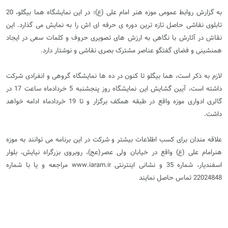
به گزارش روابط عمومی موزه هنر امام علی (ع)؛ در این نمایشگاه هما بیگلو، 20
تابلوی نقاشی حاصل تازه ترین دوره ی حرفه ای اش را به نمایش می گذارد. این
نقاش در آثارش با نگاهی به ارزش های تصویری حروف و کلمات سعی در ایجاد
همنشینی و فضای گفتگو عناصر مشترک بصری نقاشی و نوشتار دارد.
لازم به ذکر است، هما بیگلو تا کنون در ده ها نمایشگاه گروهی و انفرادی شرکت
داشته است، آیین گشایش این نمایشگاه روز پنجشنبه 5 خردادماه ساعت 17 در
گالری ادواری موزه واقع در طبقه همکف برگزار و تا 19 خردادماه ادامه خواهد
داشت.
علاقه مندان برای کسب اطلاعات بیشتر و شرکت در این برنامه می توانند به موزه
هنرامام علی (ع) واقع در خیابان ولی عصر(عج)، روبروی بزرگراه نیایش، بلوار
اسفندیار، شماره 35 و نشانی اینترنتی www.iaram.ir مراجعه و یا با شماره
22024848 تماس حاصل نمایند