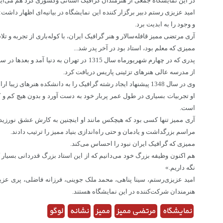
در این نمایشگاه جمعی از هنرمندان گرافیک استانی وکشوری گرد هم می‌آیند تا
امید عزیزی رستم دبیر برگزار کننده این نمایشگاه در بیانیه‌ای اظهار داشت:
و وجود را به ابدیت برد.
آری مرتضی ممیز قافله‌سالار و هنر گرافیک ایران، با کوله‌باری از تجربه و تلاش
ممیزی که معلم بود، استاد بود در آخر پدر شد...
از مدرسه عالی هنرهای تزئینی پاریس دریافت کرد.
وی در سال 1348 پیشنهاد ایجاد رشته گرافیک را به دانشکده هنرهای زیبا ارائه کرد. بنیانگذاری این رشته برای دانشجویان هنر باعث گردید تا سیستم ناقص گرافیک جان بگیرد و تلاشی را آغاز کند.
او تجربیات بسیاری در طول عمر پربار خود به دست آورد و بدون هیچ کم و ک
است.
آری ممیز تنها کسی بود که هیچکس مانند او اینچنین به کارش عشق نورزید، ا
مراسم بزرگداشت و یادمان و حتی راه‌اندازی بنیاد ممیز را ترتیب دادند.
ممیزی که گرافیک ایران نبود را احساس می‌کند.
هم اکنون وظیفه بزرگ خود می‌دانیم که از این استاد بزرگ قدردانی بسیار 
نگه داریم.»
امید عزیزی‌رستم، سینا پناهی، محمد ملک جوینی، فرزانه فاضلی، پری ع
هنرمندان شرکت‌کننده در این نمایشگاه هستند.
نمایشگاه
مرتضی ممیز
ممیز
نشانه
لوگو