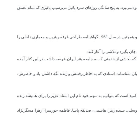
خود می‌برد. به پنج سالگی‌ روزهای سرد پائیز می‌رسیم، پائیزی که تمام عشق
پدری که در چهارم شهریورماه سال 1315 در تهران به دنیا آمد و بعدها در سال 1344 از دانشکده هنرهای زیبای دانشگاه تهران در رشته نقاشی فارغ التحصیل شد و همچنین در سال 1968 گواهینامه طراحی غرفه ویترین و معماری داخلی را
ت که بخشی از خدمتی که به جامعه هنر ایران عرضه داشت در این کنار آمده
انیان شناساند. استادی که به خاطر رفتنش و زنده نگه داشتن یاد و خاطرش،
مید است که بتوانیم به سهم خود نام این استاد عزیز را برای همیشه زنده
توسلی، سیده زهرا هاشمی، صدیقه پاشا، فاطمه جورسرا، زهرا مسگرنژاد