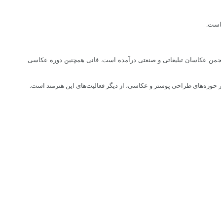
پاست.
احی گرافیک است. او از سال 79 به عضویت رسمی انجمن طراحان گرافیک ایران و در سال 86 نیز به عضویت انجمن عکاسان تبلیغاتی و صنعتی درآمده است. فانی همچنین دوره عکاسی
. در حوزه‌های طراحی پوستر و عکاسی، از دیگر فعالیت‌های این هنرمند است.