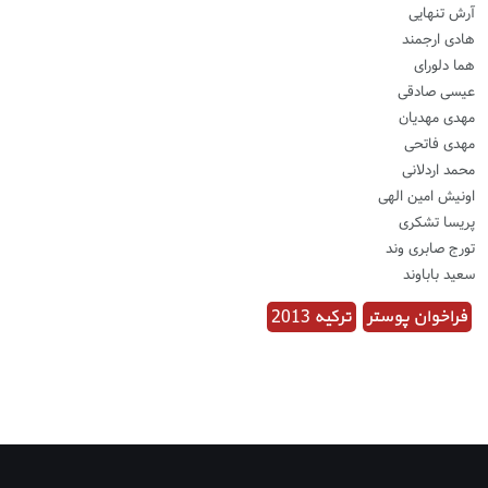
آرش تنهایی
هادی ارجمند
هما دلورای
عیسی صادقی
مهدی مهدیان
مهدی فاتحی
محمد اردلانی
اونیش امین الهی
پریسا تشکری
تورج صابری وند
سعید باباوند
فراخوان پوستر
ترکیه 2013