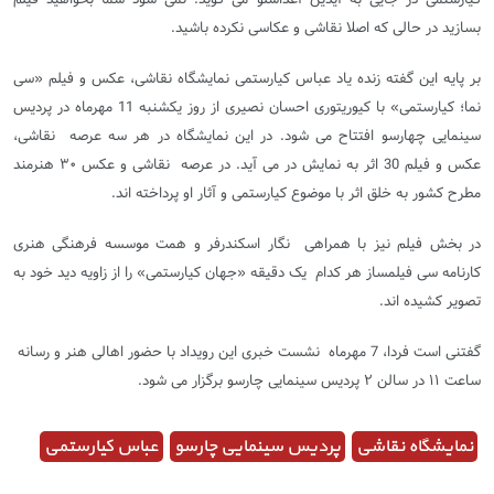
بسازید در حالی که اصلا نقاشی و عکاسی نکرده باشید.
بر پایه این گفته زنده یاد عباس کیارستمی نمایشگاه نقاشی، عکس و فیلم «سی
نما؛ کیارستمی» با کیوریتوری احسان نصیری از روز یکشنبه 11 مهرماه در پردیس
سینمایی چهارسو افتتاح می شود. در این نمایشگاه در هر سه عرصه نقاشی،
عکس و فیلم 30 اثر به نمایش در می آید. در عرصه نقاشی و عکس ٣٠ هنرمند
مطرح کشور به خلق اثر با موضوع کیارستمی و آثار او پرداخته اند.
در بخش فیلم نیز با همراهی نگار اسکندرفر و همت موسسه فرهنگی هنری
کارنامه سی فیلمساز هر کدام یک دقیقه «جهان کیارستمی» را از زاویه دید خود به
تصویر کشیده اند.
گفتنی است فردا، 7 مهرماه نشست خبری این رویداد با حضور اهالی هنر و رسانه
ساعت ١١ در سالن ٢ پردیس سینمایی چارسو برگزار می شود
.
نمایشگاه نقاشی
پردیس سینمایی چارسو
عباس کیارستمی