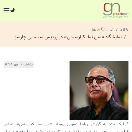
خانه
نمایشگاه ها
نمایشگاه «سی نما؛ کیارستمی» در پردیس سینمایی چارسو
یکشنبه ۱۱ مهر ۱۳۹۵
گرافیک نت؛ به گزارش روابط عمومی رویداد «سی نما؛ کیارستمی»، عباس
کیارستمی در جایی به آیدین آغداشلو می گوید: نمی شود شما بخواهید فیلم