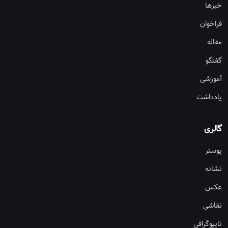
خبرها
فراخوان
مقاله
گفتگو
آموزشی
یادداشت
گالری
پوستر
نشانه
عکس
نقاشی
تایپوگرافی